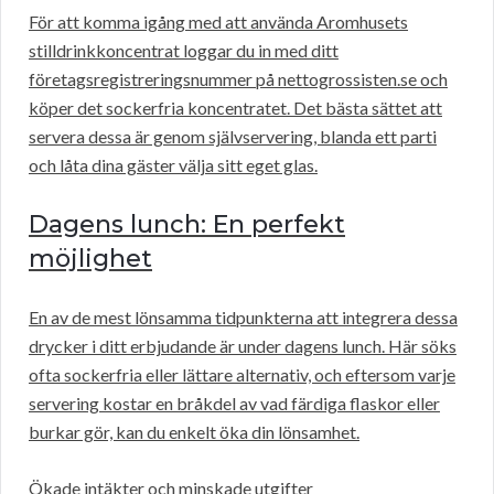
För att komma igång med att använda Aromhusets
stilldrinkkoncentrat loggar du in med ditt
företagsregistreringsnummer på nettogrossisten.se och
köper det sockerfria koncentratet. Det bästa sättet att
servera dessa är genom självservering, blanda ett parti
och låta dina gäster välja sitt eget glas.
Dagens lunch: En perfekt
möjlighet
En av de mest lönsamma tidpunkterna att integrera dessa
drycker i ditt erbjudande är under dagens lunch. Här söks
ofta sockerfria eller lättare alternativ, och eftersom varje
servering kostar en bråkdel av vad färdiga flaskor eller
burkar gör, kan du enkelt öka din lönsamhet.
Ökade intäkter och minskade utgifter