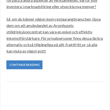
förbättra andra aspekter av verksamheten. Varför inte
investera i marknadsföring eller utveckla nya menyer?
Så, om du känner någon inom restaurangbranschen, tipsa
dem om att användandet av Aromhusets
stilldrinkskoncentrat kan vara en enkel och effektiv
inkomstförstärkare. För privatpersoner finns dessa läckra
alternativ också tillgängliga på allt-fraktfritt.se, så alla
kan njuta av något gott!
CONTINUE READING