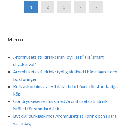
1
2
3
›
»
Menu
Aromhusets stilldrink: från “dyr läsk” till “smart
dryckesval”
Aromhusets stilldrink: tydlig skillnad i både lagret och
bokföringen
Bulk askorbinsyra: All data du behöver för storskaliga
köp
Gör dryckeserien unik med Aromhusets stilldrink
istället för standardläsk
Byt dyr burkläsk mot Aromhusets stilldrink och spara
varje dag