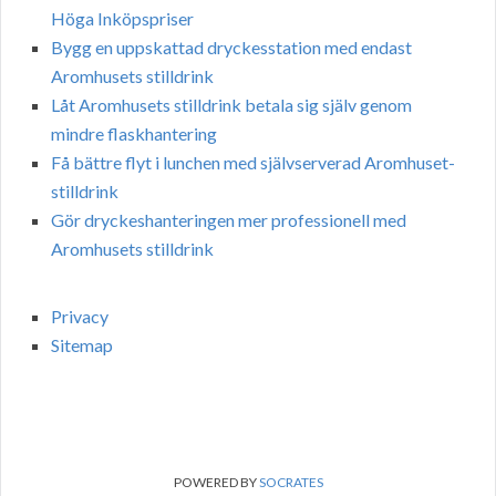
Höga Inköpspriser
Bygg en uppskattad dryckesstation med endast
Aromhusets stilldrink
Låt Aromhusets stilldrink betala sig själv genom
mindre flaskhantering
Få bättre flyt i lunchen med självserverad Aromhuset-
stilldrink
Gör dryckeshanteringen mer professionell med
Aromhusets stilldrink
Privacy
Sitemap
POWERED BY
SOCRATES