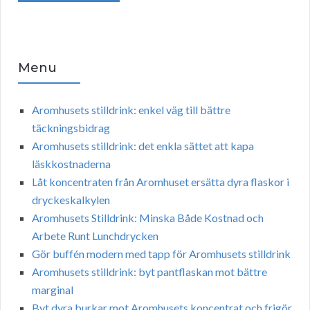
Menu
Aromhusets stilldrink: enkel väg till bättre
täckningsbidrag
Aromhusets stilldrink: det enkla sättet att kapa
läskkostnaderna
Låt koncentraten från Aromhuset ersätta dyra flaskor i
dryckeskalkylen
Aromhusets Stilldrink: Minska Både Kostnad och
Arbete Runt Lunchdrycken
Gör buffén modern med tapp för Aromhusets stilldrink
Aromhusets stilldrink: byt pantflaskan mot bättre
marginal
Byt dyra burkar mot Aromhusets koncentrat och frigör