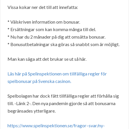
Vissa kokar ner det till att innefatta:
* Välskriven information om bonusar.
* Ersättningar som kan komma många till del.
* Nu har du 2 månader på dig att omsätta bonusar.
* Bonusutbetalningar ska göras så snabbt som är möjligt.
Man kan säga att det brukar se ut så här.
Läs här på Spelinspektionen om tillfälliga regler för
spelbonusar på Svenska casinon.
Spelbolagen har dock fått tillfälliga regler att förhålla sig
till. -Länk 2-. Den nya pandemin gjorde så att bonusarna
begränsades ytterligare.
https://www.spelinspektionen.se/fragor–svar/ny-