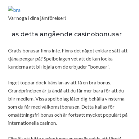
Var noga i dina jämförelser!
Läs detta angående casinobonusar
Gratis bonusar finns inte. Finns det något enklare sätt att
tjäna pengar på? Spelbolagen vet att de kan locka
kunderna att bli lojala om de erbjuder “bonusar”.
Inget toppar dock känslan av att få en bra bonus.
Grundprincipen är ju ändå att du får mer bara för att du
blir medlem. Vissa spelbolag låter dig behålla vinsterna
som du får med välkomstbonusen. Detta kallas för
omsättningsfri bonus och är fortsatt mycket populärt på
internationella casinon.
Försök att hitta casinobonusar som är enkla att förstå