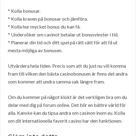
* Kolla bonusar.
* Kolla kraven på bonusar och jämföra.
* Kolla hur mycket bonus du kan få.
* Undersöker om casinot betalar ut bonusvinster i tid.
* Planerar din tid och ditt spel på rätt sätt för att få ut
mesta möjliga av bonusen.
Utvärdera hela tiden. Precis som att du just nu vill komma
fram till vilken den bästa casinobonusen är finns det andra
som kommer att undra samma sak längre fram.
Om du kommer på något klokt är det verkligen bra om du
delar med dig på forum online. Det blir en bättre värld för
alla. Kanske kan du tipsa andra om casinon inom eu. Kolla
om dit internationella favorit casino har den funktionen.