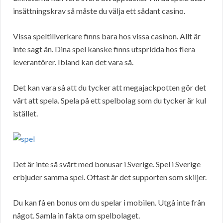
insättningskrav så måste du välja ett sådant casino.
Vissa speltillverkare finns bara hos vissa casinon. Allt är
inte sagt än. Dina spel kanske finns utspridda hos flera
leverantörer. Ibland kan det vara så.
Det kan vara så att du tycker att megajackpotten gör det
värt att spela. Spela på ett spelbolag som du tycker är kul
istället.
Det är inte så svårt med bonusar i Sverige. Spel i Sverige
erbjuder samma spel. Oftast är det supporten som skiljer.
Du kan få en bonus om du spelar i mobilen. Utgå inte från
något. Samla in fakta om spelbolaget.