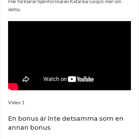
Här förklarar hjärnforskaren Katarina Gospic mer om
detta:
Video 1
En bonus är inte detsamma som en
annan bonus