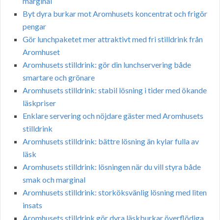
marginal
Byt dyra burkar mot Aromhusets koncentrat och frigör
pengar
Gör lunchpaketet mer attraktivt med fri stilldrink från
Aromhuset
Aromhusets stilldrink: gör din lunchservering både
smartare och grönare
Aromhusets stilldrink: stabil lösning i tider med ökande
läskpriser
Enklare servering och nöjdare gäster med Aromhusets
stilldrink
Aromhusets stilldrink: bättre lösning än kylar fulla av
läsk
Aromhusets stilldrink: lösningen när du vill styra både
smak och marginal
Aromhusets stilldrink: storköksvänlig lösning med liten
insats
Aromhusets stilldrink gör dyra läskburkar överflödiga