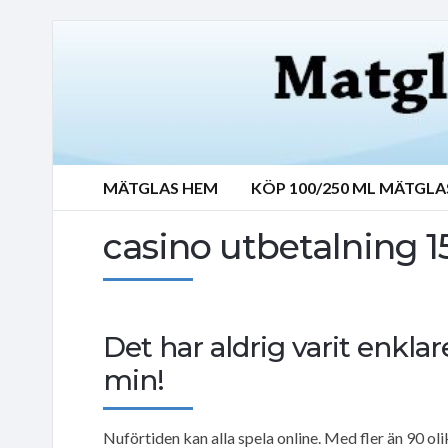
MÄTGLAS HEM
KÖP 100/250 ML MÄTGLA
casino utbetalning 1
Det har aldrig varit enklar
min!
Nuförtiden kan alla spela online. Med fler än 90 oli