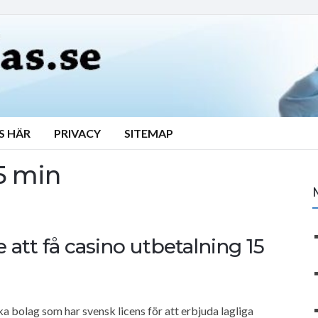
S HÄR
PRIVACY
SITEMAP
5 min
e att få casino utbetalning 15
ka bolag som har svensk licens för att erbjuda lagliga