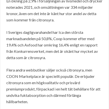
En ökning på 2,9% i försäljningen av livsmedel och drycker
noterades 2021, och omsättningen var 334 miljarder
kronor, även om det inte är känt hur stor andel av detta
som kommer från citronsyra.
I Sveriges dagligvaruhandel har Ica den största
marknadsandelen på 50,8%, Coop kommer efter med
19,4% och Axfood har omkring 16,4% enligt en rapport
från Konkurrensverket, men det är okänt hur mycket av
detta som är citronsyra.
Flera andra webbutiker säljer också citronsyra, men
CDON Marketplace är speciellt populär. De erbjuder
citronsyra som en högkvalitativ och prisvärd
premiumprodukt, förpackad i en helt tät behållare för att
undvika fuktabsorption och därmed förlänga
hållbarheten.