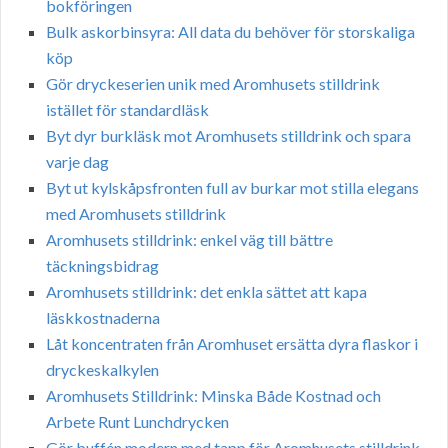
bokföringen
Bulk askorbinsyra: All data du behöver för storskaliga
köp
Gör dryckeserien unik med Aromhusets stilldrink
istället för standardläsk
Byt dyr burkläsk mot Aromhusets stilldrink och spara
varje dag
Byt ut kylskåpsfronten full av burkar mot stilla elegans
med Aromhusets stilldrink
Aromhusets stilldrink: enkel väg till bättre
täckningsbidrag
Aromhusets stilldrink: det enkla sättet att kapa
läskkostnaderna
Låt koncentraten från Aromhuset ersätta dyra flaskor i
dryckeskalkylen
Aromhusets Stilldrink: Minska Både Kostnad och
Arbete Runt Lunchdrycken
Gör buffén modern med tapp för Aromhusets stilldrink