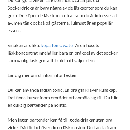
Du kan göra vilken läsk som helst. Champis och
Sockerdricka är bara några av de läsksorter som du kan
göra. Du köper de läskkoncentrat som du är intresserad
av, men tänk också på gästerna. Julmust är en populär
essens.
Smaken är olika.
köpa tonic water
Aromhusets
läskkoncentrat innehåller bara en bråkdel av det socker
som vanlig läsk gör. allt-fraktfritt säljer dem.
Lär dig mer om drinkar inför festen
Du kan använda indian tonic. En bra gin kräver kunskap.
Det finns kurser inom området att anmäla sig till. Du blir
en duktig bartender på nolltid.
Men ingen bartender kan få till goda drinkar utan bra
virke. Därför behöver du en läskmaskin. Du kan ta fram