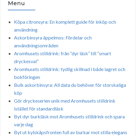
Menu
Köpa citronsyra: En komplett guide för inköp och
användning
Askorbinsyra äppelmos: Fördelar och
användningsområden
Aromhusets stilldrink: från “dyr läsk” till “smart
dryckesval”
Aromhusets stilldrink: tydlig skillnad i både lagret och
bokföringen
Bulk askorbinsyra: All data du behöver för storskaliga
köp
Gör dryckeserien unik med Aromhusets stilldrink
istället för standardläsk
Byt dyr burkläsk mot Aromhusets stilldrink och spara
varje dag
Byt ut kylskåpsfronten full av burkar mot stilla elegans