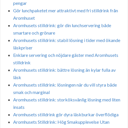
pengar
Gör lunchpaketet mer attraktivt med fri stilldrink från
Aromhuset
Aromhusets stilldrink: gör din lunchservering både
smartare och grönare
Aromhusets stilldrink: stabil lösning i tider med ökande
läskpriser
Enklare servering och nöjdare gäster med Aromhusets
stilldrink
Aromhusets stilldrink: bättre lösning än kylar fulla av
läsk
Aromhusets stilldrink: lösningen när du vill styra både
smak och marginal
Aromhusets stilldrink: storköksvänlig lösning med liten
insats
Aromhusets stilldrink gör dyra läskburkar överflödiga
Aromhusets Stilldrink: Hög Smakupplevelse Utan