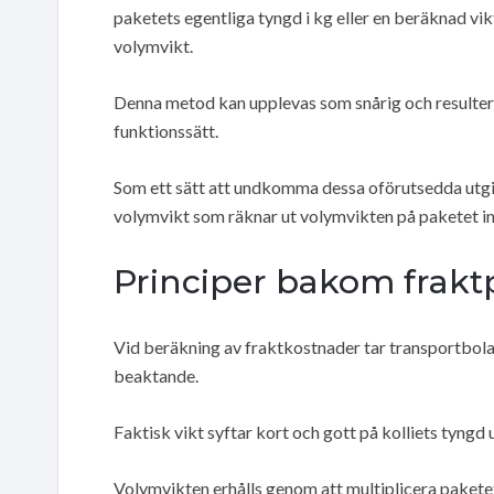
paketets egentliga tyngd i kg eller en beräknad vik
volymvikt.
Denna metod kan upplevas som snårig och resulter
funktionssätt.
Som ett sätt att undkomma dessa oförutsedda utgift
volymvikt som räknar ut volymvikten på paketet in
Principer bakom frakt
Vid beräkning av fraktkostnader tar transportbolag
beaktande.
Faktisk vikt syftar kort och gott på kolliets tyngd u
Volymvikten erhålls genom att multiplicera paketets