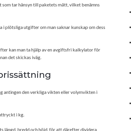
t som tar hänsyn till paketets mått, vilket benämns
a i plötsliga utgifter om man saknar kunskap om dess
er kan man ta hjälp av en avgiftsfri kalkylator för
nan det skickas iväg.
prissättning
 antingen den verkliga vikten eller volymvikten i
ttryckt i kg.
 längd, bredd och höjd, för att därefter dividera