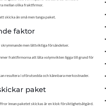
a mellan olika fraktfirmor.
 att skicka än små men tunga paket.
nde faktor
er skrymmande men lättviktiga försändelser.
er fraktfirmorna att låta volymvikten ligga till grund för
 kan resultera i oförutsedda och kännbara merkostnader.
skickar paket
fror innan paketet skickas är en klok försiktighetsåtgärd.