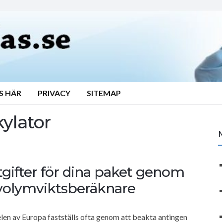
S HÄR
PRIVACY
SITEMAP
kylator
tgifter för dina paket genom
 volymviktsberäknare
elen av Europa fastställs ofta genom att beakta antingen