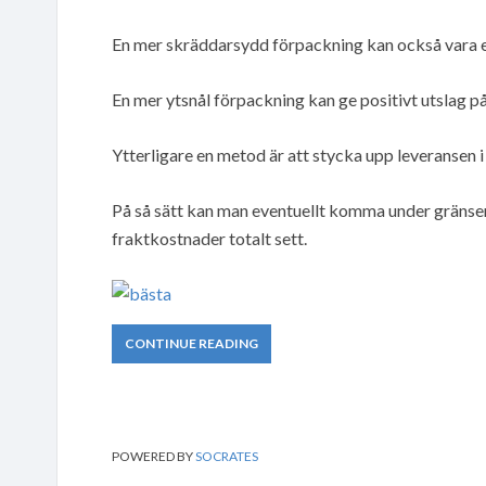
En mer skräddarsydd förpackning kan också vara et
En mer ytsnål förpackning kan ge positivt utslag p
Ytterligare en metod är att stycka upp leveransen i
På så sätt kan man eventuellt komma under gränse
fraktkostnader totalt sett.
CONTINUE READING
POWERED BY
SOCRATES