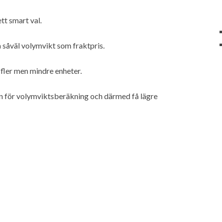
t smart val.
å såväl volymvikt som fraktpris.
 fler men mindre enheter.
n för volymviktsberäkning och därmed få lägre