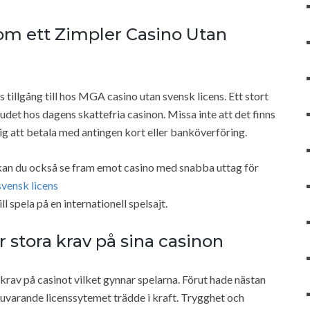
om ett Zimpler Casino Utan
tillgång till hos MGA casino utan svensk licens. Ett stort
udet hos dagens skattefria casinon. Missa inte att det finns
g att betala med antingen kort eller banköverföring.
 kan du också se fram emot casino med snabba uttag för
svensk licens
l spela på en internationell spelsajt.
 stora krav på sina casinon
rav på casinot vilket gynnar spelarna. Förut hade nästan
t nuvarande licenssytemet trädde i kraft. Trygghet och