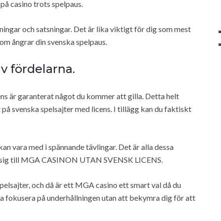
 på casino trots spelpaus.
ingar och satsningar. Det är lika viktigt för dig som mest
 som ångrar din svenska spelpaus.
v fördelarna.
ns är garanterat något du kommer att gilla. Detta helt
 på svenska spelsajter med licens. I tillägg kan du faktiskt
an vara med i spännande tävlingar. Det är alla dessa
ker sig till MGA CASINON UTAN SVENSK LICENS.
pelsajter, och då är ett MGA casino ett smart val då du
ra fokusera på underhållningen utan att bekymra dig för att