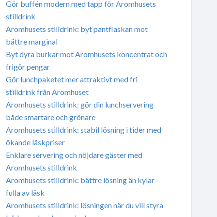
Gör buffén modern med tapp för Aromhusets
stilldrink
Aromhusets stilldrink: byt pantflaskan mot
bättre marginal
Byt dyra burkar mot Aromhusets koncentrat och
frigör pengar
Gör lunchpaketet mer attraktivt med fri
stilldrink från Aromhuset
Aromhusets stilldrink: gör din lunchservering
både smartare och grönare
Aromhusets stilldrink: stabil lösning i tider med
ökande läskpriser
Enklare servering och nöjdare gäster med
Aromhusets stilldrink
Aromhusets stilldrink: bättre lösning än kylar
fulla av läsk
Aromhusets stilldrink: lösningen när du vill styra