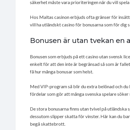
säkerhet måste vara prioriteringen när du vill spela
Hos Maltas casinon erbjuds ofta gränser för insättn
vill ha utländskt casino för bonusarna som för dig
Bonusen är utan tvekan en a
Bonusen som erbjuds på ett casino utan svensk lice
enkelt för att den inte är begränsad så som är fallet
få hur många bonusar som helst.
Med VIP-program så blir du extra belönad och du k
fördelar som gör att många svenska spelare sö
De stora bonusarna finns utan tvivel på utländska s
dessutom slipper skatta för vinster. Här kan du ba
begå skattebrott.