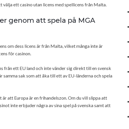
t välja ett casino utan licens med spellicens från Malta.
nster genom att spela på MGA
cens om dess licens är från Malta, vilket många inte är
ens för casinon.
s från ett EU land och inte vänder sig direkt till en svensk
 är samma sak som att åka till ett av EU-länderna och spela
t är att Europa är en frihandelszon. Om du vill slippa att
asinot inte erbjuder några av sina spel på svenska samt att