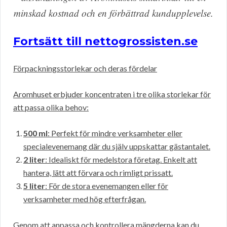
minskad kostnad och en förbättrad kundupplevelse.
Fortsätt till nettogrossisten.se
Förpackningsstorlekar och deras fördelar
Aromhuset erbjuder koncentraten i tre olika storlekar för
att passa olika behov:
500 ml
: Perfekt för mindre verksamheter eller
specialevenemang där du själv uppskattar gästantalet.
2 liter
: Idealiskt för medelstora företag. Enkelt att
hantera, lätt att förvara och rimligt prissatt.
5 liter
: För de stora evenemangen eller för
verksamheter med hög efterfrågan.
Genom att anpassa och kontrollera mängderna kan du