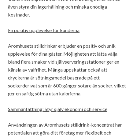
även styra din lagerhållning och minska onödiga
kostnader.
En positiv upplevelse för kunderna
Aromhusets stilldrinkar erbjuder en positiv och unik
upplevelse för dina gäster. Möjligheten att lätta välja
bland flera smaker vid självserveringsstationer ger en
känsla av valfrihet. Många uppskattar också att
dryckerna är sötningsmedel baserade på ett
sockerderivat som är 600 gånger sötare än socker, vilket
ger en saftig sötma utan kalorierna.
Sammanfattning: Styr själv ekonomi och service
Användningen av Aromhusets stilldrink-koncentrat har
potentialen att göra ditt företag mer flexibelt och