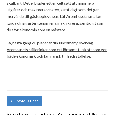
skalbart. Det erbjuder ett enkelt sätt att minimera
utgifter och maximera vinsten, samtidigt som det ger
mervärde till gästupplevelsen. Låt Aromhusets smaker
guida dina gäster genom en smakrik resa, samtidigt som
du styr ekonomin som en mästare.
Så, nästa gång du planerar din lunchmeny, överväg
Aromhusets stilldrinkar som ett lönsamt tillskott som ger
både ekonomisk och kulinarisk tillfredsställelse.
Previous Post
Smartare lunchdryck: Aromhusets stilldrink