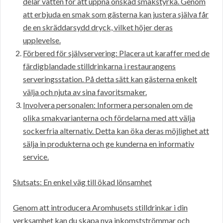
delar vatten för att uppnå önskad smakstyrka. Genom
att erbjuda en smak som gästerna kan justera själva får
de en skräddarsydd dryck, vilket höjer deras
upplevelse.
Förbered för självservering: Placera ut karaffer med de
färdigblandade stilldrinkarna i restaurangens
serveringsstation. På detta sätt kan gästerna enkelt
välja och njuta av sina favoritsmaker.
Involvera personalen: Informera personalen om de
olika smakvarianterna och fördelarna med att välja
sockerfria alternativ. Detta kan öka deras möjlighet att
sälja in produkterna och ge kunderna en informativ
service.
Slutsats: En enkel väg till ökad lönsamhet
Genom att introducera Aromhusets stilldrinkar i din
verksamhet kan du skapa nya inkomstströmmar och