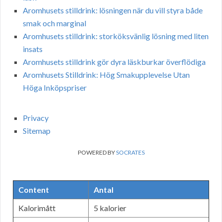
Aromhusets stilldrink: lösningen när du vill styra både
smak och marginal
Aromhusets stilldrink: storköksvänlig lösning med liten
insats
Aromhusets stilldrink gör dyra läskburkar överflödiga
Aromhusets Stilldrink: Hög Smakupplevelse Utan
Höga Inköpspriser
Privacy
Sitemap
POWERED BY
SOCRATES
Content
Antal
Kalorimått
5 kalorier