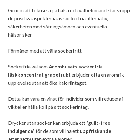
Genom att fokusera på hälsa och välbefinnande tar vi upp
de positiva aspekterna av sockerfria alternativ,
säkerheten med sötningsämnen och eventuella
hälsorisker.
Förmåner med att välja sockerfritt
Sockerfria val som
Aromhusets sockerfria
läskkoncentrat grapefrukt
erbjuder ofta en aromrik
upplevelse utan att öka kaloriintaget.
Detta kan vara en vinst för individer som vill reducera i
vikt eller hålla koll på sitt sockerintag.
Drycker utan socker kan erbjuda ett
“guilt-free
indulgence”
för de som vill ha ett
uppfriskande
alternativ
utan extra kalorier.