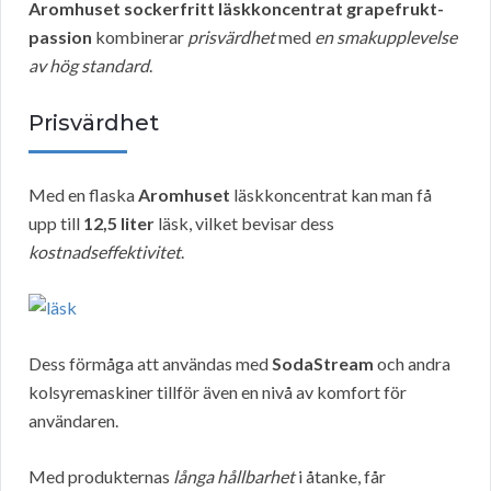
Aromhuset sockerfritt läskkoncentrat grapefrukt-
passion
kombinerar
prisvärdhet
med
en smakupplevelse
av hög standard
.
Prisvärdhet
Med en flaska
Aromhuset
läskkoncentrat kan man få
upp till
12,5 liter
läsk, vilket bevisar dess
kostnadseffektivitet
.
Dess förmåga att användas med
SodaStream
och andra
kolsyremaskiner tillför även en nivå av komfort för
användaren.
Med produkternas
långa hållbarhet
i åtanke, får