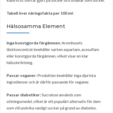
kalorifritt som är gjort på socker och smakar som socker.
Tabell över näringsfakta per 100 ml:
Hälsosamma Element
Inga konstgjorda färgämnen:
Aromhusets
läskkoncentrat innehåller varken aspartam, acesulfam
eller konstgjorda färgämnen, vilket visar en klar
hälsoinriktning.
Passar veganer:
Produkten innehåller inga djuriska
ingredienser och är därför passande för veganer.
Passar diabetiker:
Sucralose används som
sötningsmedel, vilket är ett populärt alternativ för dem
som vill undvika vanligt socker på grund av diabetes.