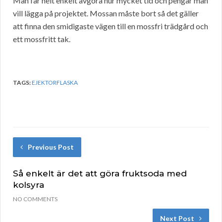
Man får helt enkelt avgöra hur mycket tid och pengar man
vill lägga på projektet. Mossan måste bort så det gäller
att finna den smidigaste vägen till en mossfri trädgård och
ett mossfritt tak.
TAGS:
EJEKTORFLASKA
Previous Post
Så enkelt är det att göra fruktsoda med
kolsyra
NO COMMENTS
Next Post