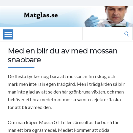
Search
for:
Med en blir du av med mossan
snabbare
De flesta tycker nog bara att mossan är fin i skog och
mark men inte i sin egen trädgård. Men i trädgården så blir
man inte glad av att se den här grönbruna växten, och man
behöver ett bra medel mot mossa samt en ejektorflaska
för att bli av med den.
Om man köper Mossa GTI eller Järnsulfat Turbo så får
man ett bra ogräsmedel. Medlet kommer att döda