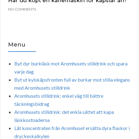
Har du köpt en kaffemaskin för kapslar än?
NO COMMENTS
Menu
Byt dyr burkläsk mot Aromhusets stilldrink och spara
varje dag
Byt ut kylskåpsfronten full av burkar mot stilla elegans
med Aromhusets stilldrink
Aromhusets stilldrink: enkel väg till bättre
täckningsbidrag
Aromhusets stilldrink: det enkla sättet att kapa
läskkostnaderna
Låt koncentraten från Aromhuset ersätta dyra flaskor i
dryckeskalkylen