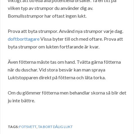
viktigt att utreda alla potentiella orsaker. Ta en titt på
vilken typ av strumpor du använder dig av.
Bomullsstrumpor har oftast ingen lukt.
Prova att byta strumpor. Använd nya strumpor varje dag.
doftborttagare
Vissa byter till och med oftare. Prova att
byta strumpor om lukten fortfarande är kvar.
Även fötterna måste tas om hand. Tvätta gärna fötterna
när du duschar. Vid stora besvär kan man spraya
Luktstopparen direkt på fötterna och låta torka.
Om du glömmer fötterna men behandlar skorna så blir det
ju inte bättre.
TAGS:
FOTSVETT
,
TA BORT DÅLIG LUKT