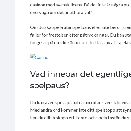
casinon med svensk licens. Då det inte är några pro
överväga om det är ett bra val?
Om du ska spela utan spelpaus eller inte beror ju e
faller för frestelsen efter påtryckningar. Du kan ut
fungerar på om du känner att du klara av att spela 
Vad innebär det egentlige
spelpaus?
Du kan även spela på nätcasino utan svensk licens d
Med andra ord kommer inte ditt spelstopp att synas
kan du alltså skapa ett konto och spela fastän du st