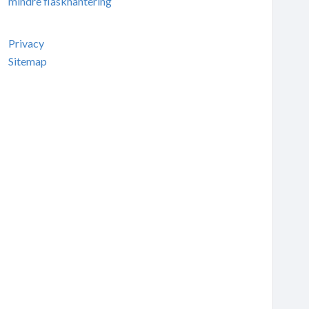
mindre flaskhantering
Privacy
Sitemap