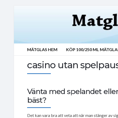
MÄTGLAS HEM
KÖP 100/250 ML MÄTGLA
casino utan spelpau
Vänta med spelandet eller
bäst?
Det kan vara bra att veta att när man stänger av s