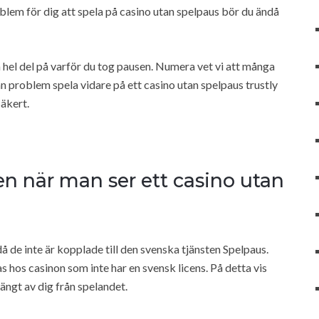
blem för dig att spela på casino utan spelpaus bör du ändå
n hel del på varför du tog pausen. Numera vet vi att många
an problem spela vidare på ett casino utan spelpaus trustly
säkert.
n när man ser ett casino utan
å de inte är kopplade till den svenska tjänsten Spelpaus.
 hos casinon som inte har en svensk licens. På detta vis
ängt av dig från spelandet.