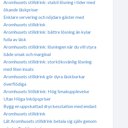
Aromhusets stilldrink: stabil lösning i tider med
ökande läskpriser
Enklare servering och nöjdare gäster med
Aromhusets stilldrink
Aromhusets stilldrink: bättre lösning än kylar
fulla av läsk
Aromhusets stilldrink: lösningen när du vill styra
både smak och marginal
Aromhusets stilldrink: storköksvänlig lösning
med liten insats
Aromhusets stilldrink gör dyra läskburkar
överflödiga
Aromhusets Stilldrink: Hög Smakupplevelse
Utan Höga Inköpspriser
Bygg en uppskattad dryckesstation med endast
Aromhusets stilldrink
Låt Aromhusets stilldrink betala sig själv genom