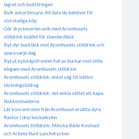
lagret och bokföringen
Bulk askorbinsyra: All data du behöver för
storskaliga köp
Gör dryckeserien unik med Aromhusets
stilldrink istället för standardläsk
Byt dyr burkläsk mot Aromhusets stilldrink och
spara varje dag
Byt ut kylskåpsfronten full av burkar mot stilla
elegans med Aromhusets stilldrink
Aromhusets stilldrink: enkel väg till bättre
täckningsbidrag
Aromhusets stilldrink: det enkla sättet att kapa
läskkostnaderna
Låt koncentraten från Aromhuset ersätta dyra
flaskor i dryckeskalkylen
Aromhusets Stilldrink: Minska Både Kostnad
och Arbete Runt Lunchdrycken