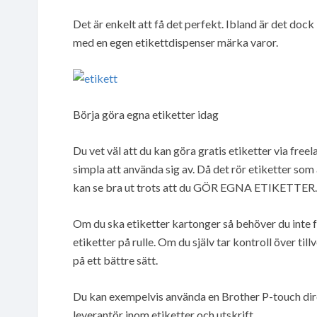
Det är enkelt att få det perfekt. Ibland är det dock b
med en egen etikettdispenser märka varor.
Börja göra egna etiketter idag
Du vet väl att du kan göra gratis etiketter via free
simpla att använda sig av. Då det rör etiketter som
kan se bra ut trots att du GÖR EGNA ETIKETTER.
Om du ska etiketter kartonger så behöver du inte f
etiketter på rulle. Om du själv tar kontroll över ti
på ett bättre sätt.
Du kan exempelvis använda en Brother P-touch direkt
leverantör inom etiketter och utskrift.