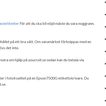
astetiketter
För att du ska bli nöjd måste du vara noggrann.
ehållet på ett bra sätt. Om varumärket förknippas med en
vs det inte.
nsera om hjälp på youcruit.se sedan kan du betala via
ter i fotokvalitet på en Epson7500G etikettskrivare. Du
t.se.