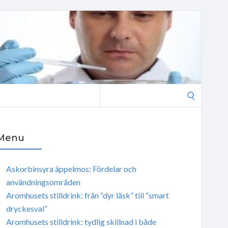
Search
for:
Menu
Askorbinsyra äppelmos: Fördelar och
användningsområden
Aromhusets stilldrink: från “dyr läsk” till “smart
dryckesval”
Aromhusets stilldrink: tydlig skillnad i både