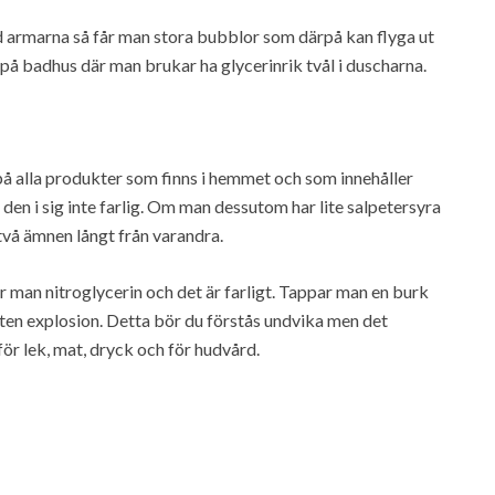
armarna så får man stora bubblor som därpå kan flyga ut
på badhus där man brukar ha glycerinrik tvål i duscharna.
t på alla produkter som finns i hemmet och som innehåller
 den i sig inte farlig. Om man dessutom har lite salpetersyra
två ämnen långt från varandra.
 man nitroglycerin och det är farligt. Tappar man en burk
iten explosion. Detta bör du förstås undvika men det
 för lek, mat, dryck och för hudvård.