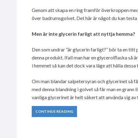
Genom att skapa en ring framför överkroppen med 
över badrumsgolvet. Det här är något du kan testa 
Men är inte glycerin farligt att nyttja hemma?
Den som undrar “är glycerin farligt?” bör ta en tit
denna produkt. Ifall man har en glycerolflaska så är
i hemmet så kan det dock vara läge att hålla dessa 
Om man blandar salpetersyran och glycerinet så får
med denna blandning i golvet så får man en grann l
vanliga glycerinet är helt säkert att använda sig av
CONTINUE READING