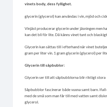
vinets body, dess fyllighet.
glycerin (glycerol) kan användas i vin, mjöd och cide
Vinjäst producerar glycerin under jäsningen men har 
kan det bli för lite. Då känns vinet tunt och blaskigt
Glycerin kan sättas till i efterhand när vinet butelj
gram per liter vin. 1 gram glycerin (glycerol) per li
Glycerin till såpbublor:
Glycerin ser till att såpbubblorna blir riktigt stora
Såpbubblor fascinerar både vuxna samt barn. Ifall d
med de små som man får till med vatten samt diskme
glycerol.