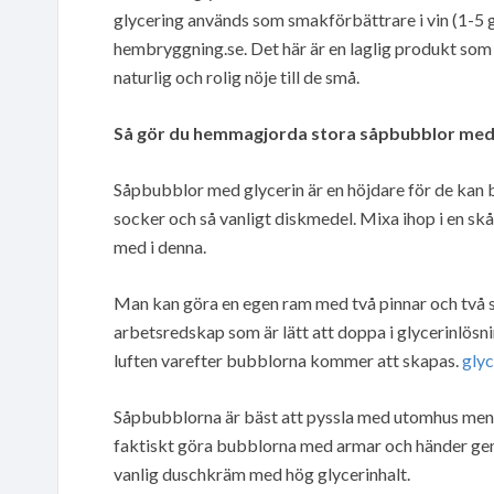
glycering används som smakförbättrare i vin (1-5 g p
hembryggning.se. Det här är en laglig produkt som 
naturlig och rolig nöje till de små.
Så gör du hemmagjorda stora såpbubblor med 
Såpbubblor med glycerin är en höjdare för de kan bli 
socker och så vanligt diskmedel. Mixa ihop i en sk
med i denna.
Man kan göra en egen ram med två pinnar och två s
arbetsredskap som är lätt att doppa i glycerinlösni
luften varefter bubblorna kommer att skapas.
glyc
Såpbubblorna är bäst att pyssla med utomhus me
faktiskt göra bubblorna med armar och händer gen
vanlig duschkräm med hög glycerinhalt.