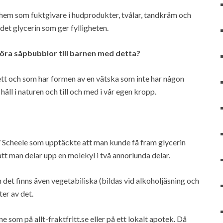
t hem som fuktgivare i hudprodukter, tvålar, tandkräm och
r det glycerin som ger fylligheten.
göra såpbubblor till barnen med detta?
fett och som har formen av en vätska som inte har någon
 håll i naturen och till och med i vår egen kropp.
 Scheele som upptäckte att man kunde få fram glycerin
att man delar upp en molekyl i två annorlunda delar.
 det finns även vegetabiliska (bildas vid alkoholjäsning och
ter av det.
e som på allt-fraktfritt.se eller på ett lokalt apotek. Då