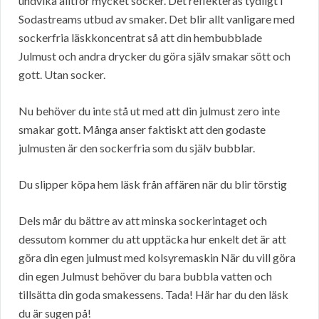
undvika alltför mycket socker. Det reflekteras tydligt i
Sodastreams utbud av smaker. Det blir allt vanligare med
sockerfria läskkoncentrat så att din hembubblade
Julmust och andra drycker du göra själv smakar sött och
gott. Utan socker.
Nu behöver du inte stå ut med att din julmust zero inte
smakar gott. Många anser faktiskt att den godaste
julmusten är den sockerfria som du själv bubblar.
Du slipper köpa hem läsk från affären när du blir törstig
Dels mår du bättre av att minska sockerintaget och
dessutom kommer du att upptäcka hur enkelt det är att
göra din egen julmust med kolsyremaskin När du vill göra
din egen Julmust behöver du bara bubbla vatten och
tillsätta din goda smakessens. Tada! Här har du den läsk
du är sugen på!