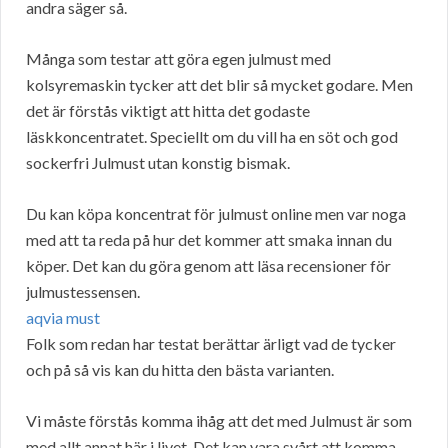
andra säger så.
Många som testar att göra egen julmust med
kolsyremaskin tycker att det blir så mycket godare. Men
det är förstås viktigt att hitta det godaste
läskkoncentratet. Speciellt om du vill ha en söt och god
sockerfri Julmust utan konstig bismak.
Du kan köpa koncentrat för julmust online men var noga
med att ta reda på hur det kommer att smaka innan du
köper. Det kan du göra genom att läsa recensioner för
julmustessensen.
aqvia must
Folk som redan har testat berättar ärligt vad de tycker
och på så vis kan du hitta den bästa varianten.
Vi måste förstås komma ihåg att det med Julmust är som
med allt annat här i livet. Det kan vara svårt att komma