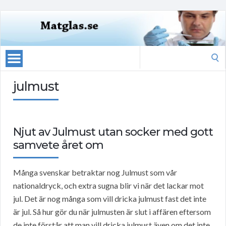
Search
for:
julmust
Njut av Julmust utan socker med gott
samvete året om
Många svenskar betraktar nog Julmust som vår
nationaldryck, och extra sugna blir vi när det lackar mot
jul. Det är nog många som vill dricka julmust fast det inte
är jul. Så hur gör du när julmusten är slut i affären eftersom
de inte förstår att man vill dricka julmust även om det inte