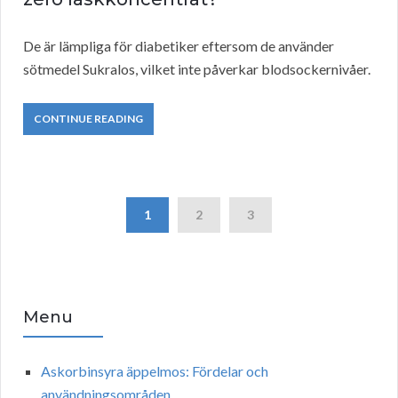
De är lämpliga för diabetiker eftersom de använder
sötmedel Sukralos, vilket inte påverkar blodsockernivåer.
CONTINUE READING
1
2
3
Menu
Askorbinsyra äppelmos: Fördelar och
användningsområden