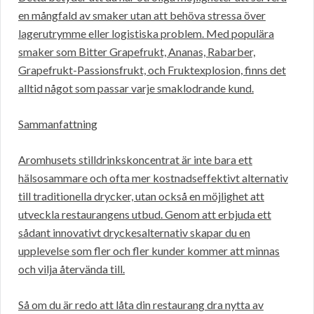
en mångfald av smaker utan att behöva stressa över
lagerutrymme eller logistiska problem. Med populära
smaker som Bitter Grapefrukt, Ananas, Rabarber,
Grapefrukt-Passionsfrukt, och Fruktexplosion, finns det
alltid något som passar varje smaklodrande kund.
Sammanfattning
Aromhusets stilldrinkskoncentrat är inte bara ett
hälsosammare och ofta mer kostnadseffektivt alternativ
till traditionella drycker, utan också en möjlighet att
utveckla restaurangens utbud. Genom att erbjuda ett
sådant innovativt dryckesalternativ skapar du en
upplevelse som fler och fler kunder kommer att minnas
och vilja återvända till.
Så om du är redo att låta din restaurang dra nytta av