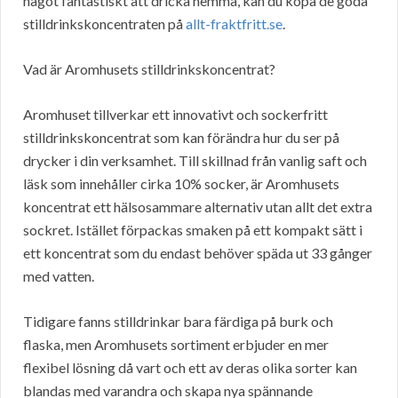
något fantastiskt att dricka hemma, kan du köpa de goda
stilldrinkskoncentraten på
allt-fraktfritt.se
.
Vad är Aromhusets stilldrinkskoncentrat?
Aromhuset tillverkar ett innovativt och sockerfritt
stilldrinkskoncentrat som kan förändra hur du ser på
drycker i din verksamhet. Till skillnad från vanlig saft och
läsk som innehåller cirka 10% socker, är Aromhusets
koncentrat ett hälsosammare alternativ utan allt det extra
sockret. Istället förpackas smaken på ett kompakt sätt i
ett koncentrat som du endast behöver späda ut 33 gånger
med vatten.
Tidigare fanns stilldrinkar bara färdiga på burk och
flaska, men Aromhusets sortiment erbjuder en mer
flexibel lösning då vart och ett av deras olika sorter kan
blandas med varandra och skapa nya spännande