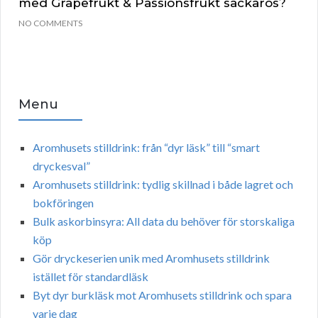
med Grapefrukt & Passionsfrukt sackaros?
NO COMMENTS
Menu
Aromhusets stilldrink: från “dyr läsk” till “smart
dryckesval”
Aromhusets stilldrink: tydlig skillnad i både lagret och
bokföringen
Bulk askorbinsyra: All data du behöver för storskaliga
köp
Gör dryckeserien unik med Aromhusets stilldrink
istället för standardläsk
Byt dyr burkläsk mot Aromhusets stilldrink och spara
varje dag