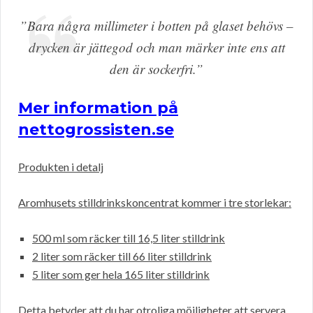
”Bara några millimeter i botten på glaset behövs –
drycken är jättegod och man märker inte ens att
den är sockerfri.”
Mer information på
nettogrossisten.se
Produkten i detalj
Aromhusets stilldrinkskoncentrat kommer i tre storlekar:
500 ml som räcker till 16,5 liter stilldrink
2 liter som räcker till 66 liter stilldrink
5 liter som ger hela 165 liter stilldrink
Detta betyder att du har otroliga möjligheter att servera