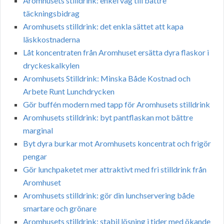
Aromhusets stilldrink: enkel väg till bättre
täckningsbidrag
Aromhusets stilldrink: det enkla sättet att kapa
läskkostnaderna
Låt koncentraten från Aromhuset ersätta dyra flaskor i
dryckeskalkylen
Aromhusets Stilldrink: Minska Både Kostnad och
Arbete Runt Lunchdrycken
Gör buffén modern med tapp för Aromhusets stilldrink
Aromhusets stilldrink: byt pantflaskan mot bättre
marginal
Byt dyra burkar mot Aromhusets koncentrat och frigör
pengar
Gör lunchpaketet mer attraktivt med fri stilldrink från
Aromhuset
Aromhusets stilldrink: gör din lunchservering både
smartare och grönare
Aromhusets stilldrink: stabil lösning i tider med ökande