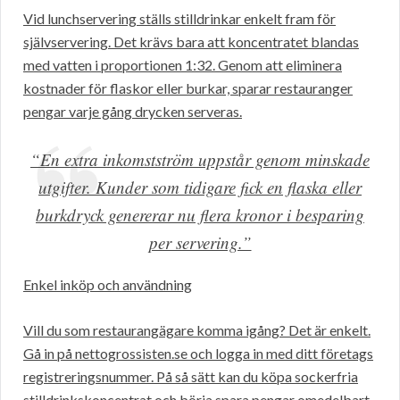
Vid lunchservering ställs stilldrinkar enkelt fram för
självservering. Det krävs bara att koncentratet blandas
med vatten i proportionen 1:32. Genom att eliminera
kostnader för flaskor eller burkar, sparar restauranger
pengar varje gång drycken serveras.
“En extra inkomstström uppstår genom minskade
utgifter. Kunder som tidigare fick en flaska eller
burkdryck genererar nu flera kronor i besparing
per servering.”
Enkel inköp och användning
Vill du som restaurangägare komma igång? Det är enkelt.
Gå in på nettogrossisten.se och logga in med ditt företags
registreringsnummer. På så sätt kan du köpa sockerfria
stilldrinkskoncentrat och börja spara pengar omedelbart.