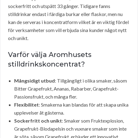
sockerfritt och utspätt 33 gånger. Tidigare fanns
stilldrinkar endast i färdiga burkar eller flaskor, men nu
kan de serveras i koncentratform vilket är en viktig fördel
för verksamheter som vill erbjuda sina kunder något nytt
och unikt.
Varför välja Aromhusets
stilldrinkskoncentrat?
Mångsidigt utbud
: Tillgängligt i olika smaker, såsom
Bitter Grapefrukt, Ananas, Rabarber, Grapefrukt-
Passionsfrukt, och många fler.
Flexibilitet
: Smakerna kan blandas för att skapa unika
upplevelser åt gästerna.
Sockerfritt och unikt
: Smaker som Fruktexplosion,
Grapefrukt-Blodapelsin och vuxnare smaker som inte
är söta, såsom Grapefrukt, erbjuder ett innovativt