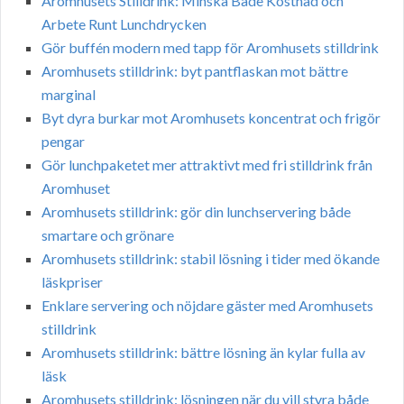
Aromhusets Stilldrink: Minska Både Kostnad och
Arbete Runt Lunchdrycken
Gör buffén modern med tapp för Aromhusets stilldrink
Aromhusets stilldrink: byt pantflaskan mot bättre
marginal
Byt dyra burkar mot Aromhusets koncentrat och frigör
pengar
Gör lunchpaketet mer attraktivt med fri stilldrink från
Aromhuset
Aromhusets stilldrink: gör din lunchservering både
smartare och grönare
Aromhusets stilldrink: stabil lösning i tider med ökande
läskpriser
Enklare servering och nöjdare gäster med Aromhusets
stilldrink
Aromhusets stilldrink: bättre lösning än kylar fulla av
läsk
Aromhusets stilldrink: lösningen när du vill styra både