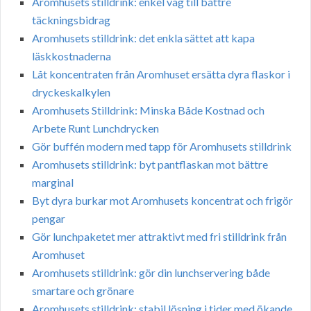
Aromhusets stilldrink: enkel väg till bättre
täckningsbidrag
Aromhusets stilldrink: det enkla sättet att kapa
läskkostnaderna
Låt koncentraten från Aromhuset ersätta dyra flaskor i
dryckeskalkylen
Aromhusets Stilldrink: Minska Både Kostnad och
Arbete Runt Lunchdrycken
Gör buffén modern med tapp för Aromhusets stilldrink
Aromhusets stilldrink: byt pantflaskan mot bättre
marginal
Byt dyra burkar mot Aromhusets koncentrat och frigör
pengar
Gör lunchpaketet mer attraktivt med fri stilldrink från
Aromhuset
Aromhusets stilldrink: gör din lunchservering både
smartare och grönare
Aromhusets stilldrink: stabil lösning i tider med ökande