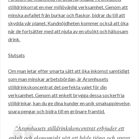
stilldrinkorrat en mer miljövänlig verksamhet. Genom att
minska avfallet från burkar och flaskor, bidrar du till att
skydda vår planet. Kundnöjdheten kommer också att öka
när de fortsätter med att njuta av en utsökt och hälsosam
drink.
Slutsats
Om man letar efter smarta sätt att öka inkomst samtidigt
som man minskar arbetsbördan, är Aromhusets
stilldrinkskoncentrat det perfekta valet för din
verksamhet. Genom att enkelt brygga dessa sockerfria
stilldrinkar, kan du ge dina kunder en unik smakupplevelse,
spara pengar och bidra till en grönare framtid.
“Aromhusets stilldrinkskoncentrat erbjuder ett
enkelt och ekonomiskt sätt att både tjäna och spara