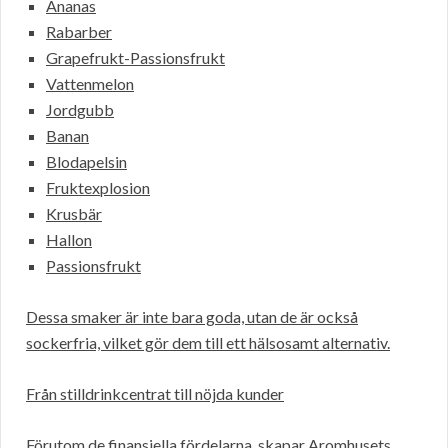
Ananas
Rabarber
Grapefrukt-Passionsfrukt
Vattenmelon
Jordgubb
Banan
Blodapelsin
Fruktexplosion
Krusbär
Hallon
Passionsfrukt
Dessa smaker är inte bara goda, utan de är också
sockerfria, vilket gör dem till ett hälsosamt alternativ.
Från stilldrinkcentrat till nöjda kunder
Förutom de finansiella fördelarna, skapar Aromhusets