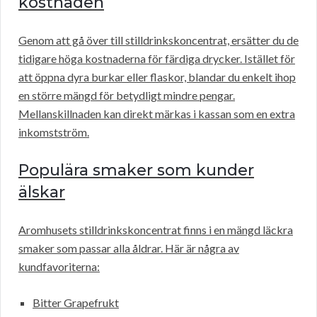
kostnaden
Genom att gå över till stilldrinkskoncentrat, ersätter du de
tidigare höga kostnaderna för färdiga drycker. Istället för
att öppna dyra burkar eller flaskor, blandar du enkelt ihop
en större mängd för betydligt mindre pengar.
Mellanskillnaden kan direkt märkas i kassan som en extra
inkomstström.
Populära smaker som kunder
älskar
Aromhusets stilldrinkskoncentrat finns i en mängd läckra
smaker som passar alla åldrar. Här är några av
kundfavoriterna:
Bitter Grapefrukt