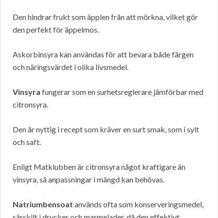
Den hindrar frukt som äpplen från att mörkna, vilket gör
den perfekt för äppelmos.
Askorbinsyra kan användas för att bevara både färgen
och näringsvärdet i olika livsmedel.
Vinsyra
fungerar som en surhetsreglerare jämförbar med
citronsyra.
Den är nyttig i recept som kräver en surt smak, som i sylt
och saft.
Enligt Matklubben är citronsyra något kraftigare än
vinsyra, så anpassningar i mängd kan behövas.
Natriumbensoat
används ofta som konserveringsmedel,
särskilt i drycker och marmelader, då den effektivt