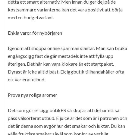
detta ett smart alternativ. Men innan du ger dej på de
kostsammare varianterna kan det vara positivt att börja
med en budgetvariant.
Enkla varor för nybörjaren
Igenom att shoppa online spar man slantar. Man kan bruka
engångscigg fast de går mestadels inte att fylla upp
återigen. Det här kan vara klokare än ett startpaket.
Dyrast är icke alltid bäst, Elciggbutik tillhandahåller ofta
ett varierat utbud.
Prova nya roliga aromer
Det som gör e- cigg butikER så skoj är att de har ett så
pass välsorterat utbud. E juice är det som är i patronen och
det är denna som avgör hur det smakar och luktar. Du kan
välja fruktiga smaker såväl som kopior av verklig