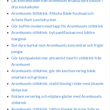
Låt koncentraten från Aromhuset ersätta dyra flaskor i
dryckeskalkylen
Aromhusets Stilldrink: Minska Både Kostnad och
Arbete Runt Lunchdrycken
Gör buffén modern med tapp för Aromhusets stilldrink
Aromhusets stilldrink: byt pantflaskan mot bättre
marginal
Byt dyra burkar mot Aromhusets koncentrat och frigör
pengar
Gör lunchpaketet mer attraktivt med fri stilldrink från
Aromhuset
Aromhusets stilldrink: gör din lunchservering både
smartare och grönare
Aromhusets stilldrink: stabil lösning i tider med ökande
läskpriser
Enklare servering och nöjdare gäster med Aromhusets
stilldrink
Aromhusets stilldrink: bättre lösning än kylar fulla av