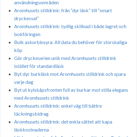
användningsområden
Aromhusets stilldrink: från “dyr läsk” till “smart
dryckesval”
Aromhusets stilldrink: tydlig skillnad i både lagret och
bokföringen
Bulk askorbinsyra: All data du behöver för storskaliga
köp
Gör dryckeserien unik med Aromhusets stilldrink
istället för standardläsk
Byt dyr burkläsk mot Aromhusets stilldrink och spara
varje dag
Byt ut kylskåpsfronten full av burkar mot stilla elegans
med Aromhusets stilldrink
Aromhusets stilldrink: enkel väg till bättre
täckningsbidrag
Aromhusets stilldrink: det enkla sättet att kapa
läskkostnaderna